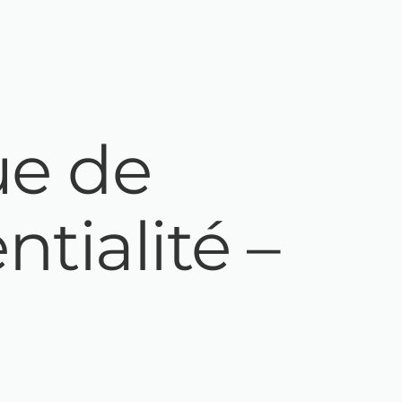
alle de réunion
Services et espaces 
ue de
ntialité –