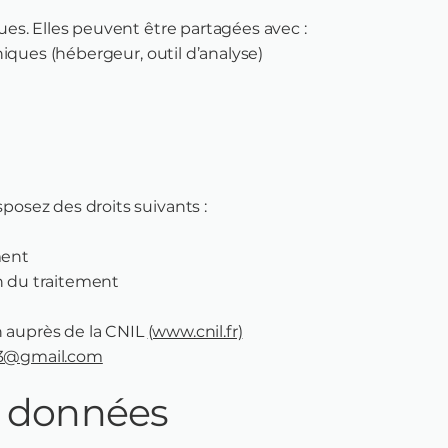
es. Elles peuvent être partagées avec :
iques (hébergeur, outil d’analyse)
sez des droits suivants :
ment
on du traitement
n auprès de la CNIL
(www.cnil.fr)
3@gmail.com
s données