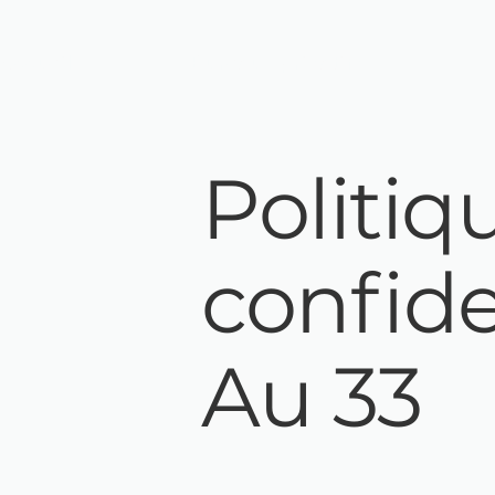
Accueil
Bureaux privatifs
S
Politiq
confide
Au 33